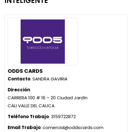
INTELIGENTE
ODDS CARDS
Contacto
:
SANDRA
GAVIRIA
Dirección
CARRERA 100 # 16 – 20 Ciudad Jardín
CALI VALLE DEL CAUCA
Teléfono Trabajo
:
3159722872
Email Trabajo
:
comercial@oddscards.com