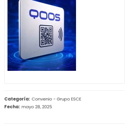
Categoría:
Convenio - Grupo ESCE
Fecha:
mayo 28, 2025