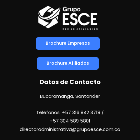
Brochure Empresas
Brochure Afiliados
Datos de Contacto
Bucaramanga, Santander
Teléfonos:
+57 316 842 3718
/
+57
304 589 5801
directoradministrativa@grupoesce.com.co