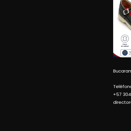
Bucara
Teléfon
+57
304
directo