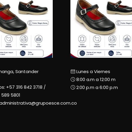
manga, Santander
Lunes a Viernes
8:00 a.m a 12:00 m
os:
+57 316 842 3718
/
2:00 p.m a 6:00 p.m
 589 5801
radministrativa@grupoesce.com.co