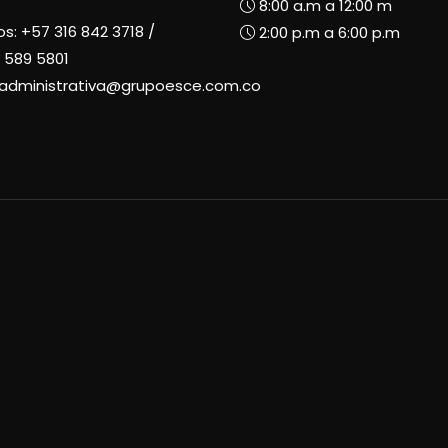
8:00 a.m a 12:00 m
os:
+57 316 842 3718
/
2:00 p.m a 6:00 p.m
 589 5801
radministrativa@grupoesce.com.co