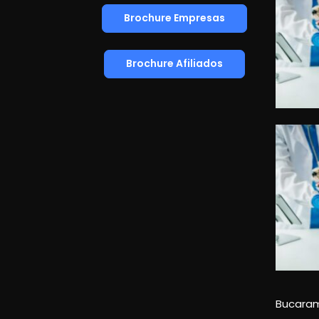
Brochure Empresas
Brochure Afiliados
Bucara