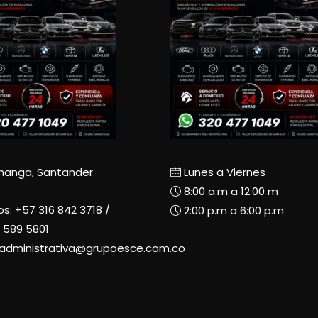
manga, Santander
Lunes a Viernes
8:00 a.m a 12:00 m
os:
+57 316 842 3718
/
2:00 p.m a 6:00 p.m
 589 5801
radministrativa@grupoesce.com.co