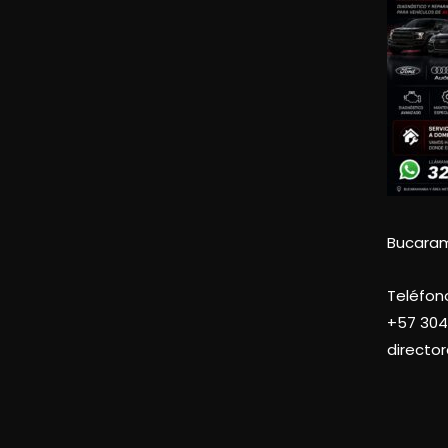
Bucara
Teléfon
+57
304
directo