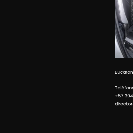
Bucara
Teléfon
+57
304
directo