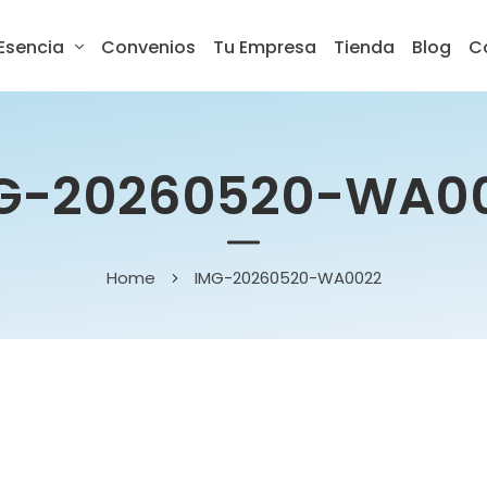
Esencia
Convenios
Tu Empresa
Tienda
Blog
C
G-20260520-WA0
Home
IMG-20260520-WA0022