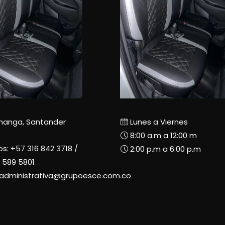
manga, Santander
Lunes a Viernes
8:00 a.m a 12:00 m
os:
+57 316 842 3718
/
2:00 p.m a 6:00 p.m
 589 5801
radministrativa@grupoesce.com.co