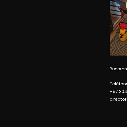
Bucara
Teléfon
+57
304
directo