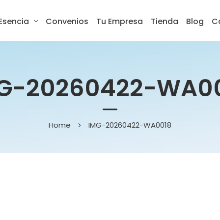
Esencia
Convenios
Tu Empresa
Tienda
Blog
C
G-20260422-WA0
Home
IMG-20260422-WA0018