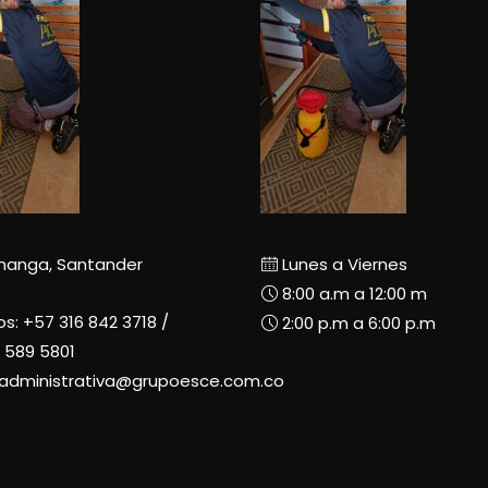
manga, Santander
Lunes a Viernes
8:00 a.m a 12:00 m
os:
+57 316 842 3718
/
2:00 p.m a 6:00 p.m
 589 5801
radministrativa@grupoesce.com.co