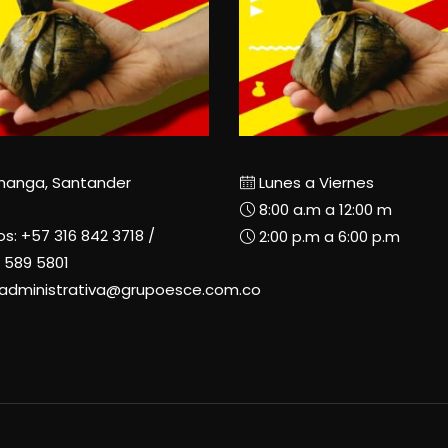
manga, Santander
Lunes a Viernes
8:00 a.m a 12:00 m
os:
+57 316 842 3718
/
2:00 p.m a 6:00 p.m
 589 5801
radministrativa@grupoesce.com.co