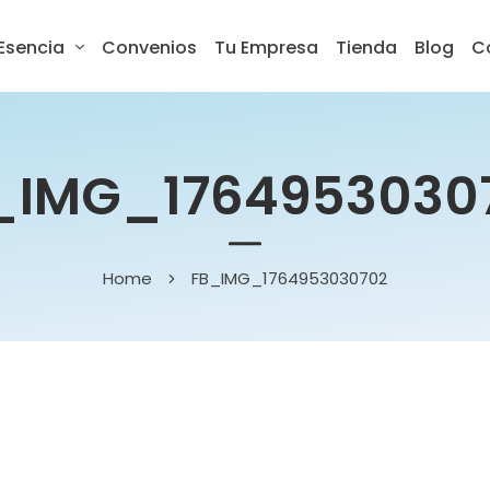
Esencia
Convenios
Tu Empresa
Tienda
Blog
C
_IMG_1764953030
Home
FB_IMG_1764953030702