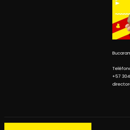
Bucara
Teléfon
+57
304
directo