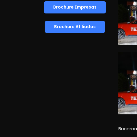
Brochure Empresas
Brochure Afiliados
Bucara