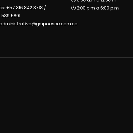
os:
+57 316 842 3718
/
2:00 p.m a 6:00 p.m
 589 5801
radministrativa@grupoesce.com.co