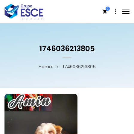
0
1746036213805
Home
1746036213805