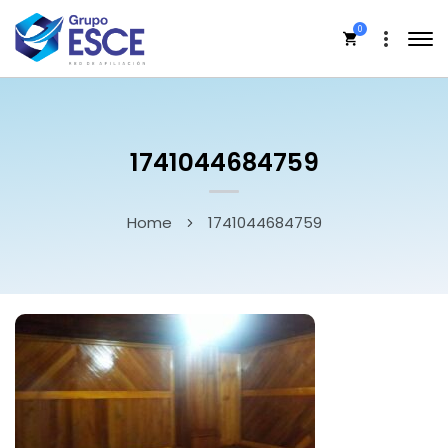
0
1741044684759
Home
1741044684759