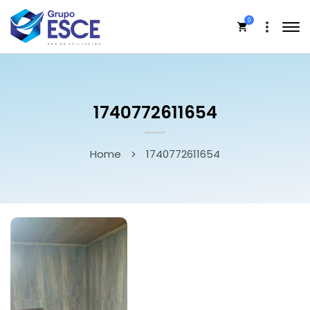
0
1740772611654
Home
1740772611654