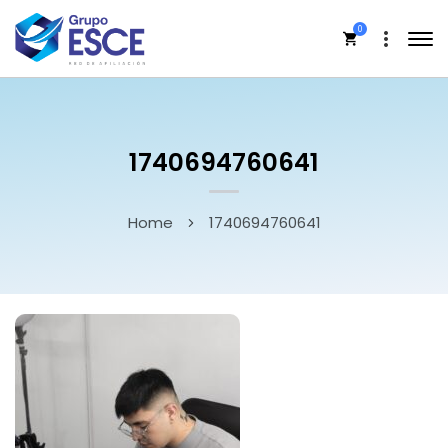
0
1740694760641
Home
1740694760641