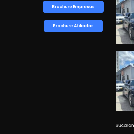
Brochure Empresas
Brochure Afiliados
Bucara