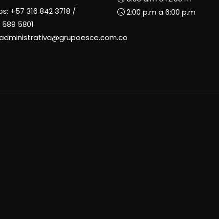
os:
+57 316 842 3718
/
2:00 p.m a 6:00 p.m
 589 5801
radministrativa@grupoesce.com.co