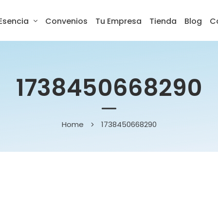
Esencia
Convenios
Tu Empresa
Tienda
Blog
C
1738450668290
Home
1738450668290